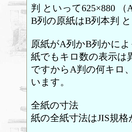
判 といって625×880 （
B列の原紙はB列本判 とい
原紙がA列かB列かに
紙でもキロ数の表示は
ですからA判の何キロ
います。
全紙の寸法
紙の全紙寸法はJIS規