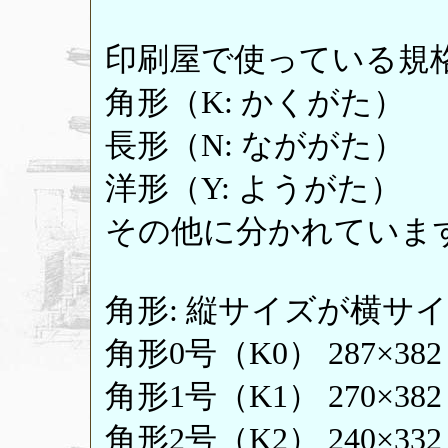
印刷屋で使っている規
角形（K: かくがた）
長形（N: なががた）
洋形（Y: ようがた）
その他に分かれていま
角形: 縦サイズが横サ
角形0号（K0） 287×38
角形1号（K1） 270×38
角形2号（K2） 240×33