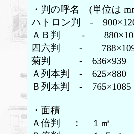
・判の呼名 (単位は mm
ハトロン判 - 900×12
ＡＢ判 - 880×10
四六判 - 788×109
菊判 - 636×939
Ａ列本判 - 625×880
Ｂ列本判 - 765×1085
・面積
Ａ倍判 ： １㎡