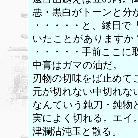
悪・黒白がトーンと分
・・・・・と、縁日で
いたことがありますか
・・・・・手前ここに
中膏はガマの油だ。
刃物の切味をば止めて
元が切れない中切れな
なんていう鈍刀・鈍物
実によく切れる。エイ
津瀾沾沌玉と散る。