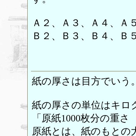
Ａ２、Ａ３、Ａ４、Ａ
Ｂ２、Ｂ３、Ｂ４、Ｂ
紙の厚さは目方でいう
紙の厚さの単位はキログ
「原紙1000枚分の重
原紙とは、紙のもとの