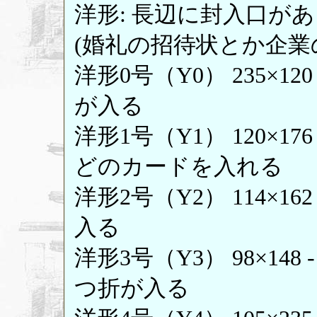
洋形: 長辺に封入口が
(婚礼の招待状とか企業
洋形0号（Y0） 235×1
が入る
洋形1号（Y1） 120×17
どのカードを入れる
洋形2号（Y2） 114×16
入る
洋形3号（Y3） 98×14
つ折が入る