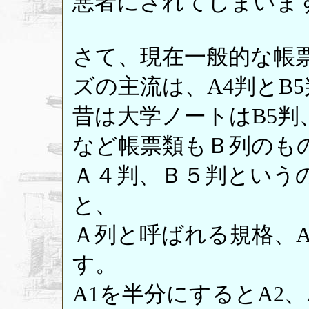
悪者にされてしまいま
さて、現在一般的な帳
ズの主流は、A4判とB
昔は大学ノートはB5
など帳票類もＢ列のも
Ａ４判、Ｂ５判という
と、
Ａ列と呼ばれる規格、A1(
す。
A1を半分にするとA2